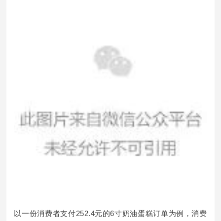
以一份消费者支付252.4元的6寸奶油蛋糕订单为例，消费