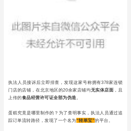
执法人员接诉后立即排查，发现这家号称拥有378家连锁
门店的店铺，在北京地区的20余家店铺均
无实体店面
，且
上传的
食品经营许可证全部为伪造
。
蛋糕究竟是哪里制作的？为了查明事实，执法人员通过追
踪订单流转路径，发现了一个名为
“转单宝”
的平台。