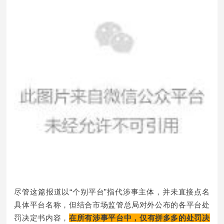
尽管这篇报道以“个别平台”指代涉事主体，并未直接点名
具体平台名称，但结合市场监管总局对外公布的各平台处
罚决定书内容，
在所有涉事平台中，仅有拼多多的处罚决