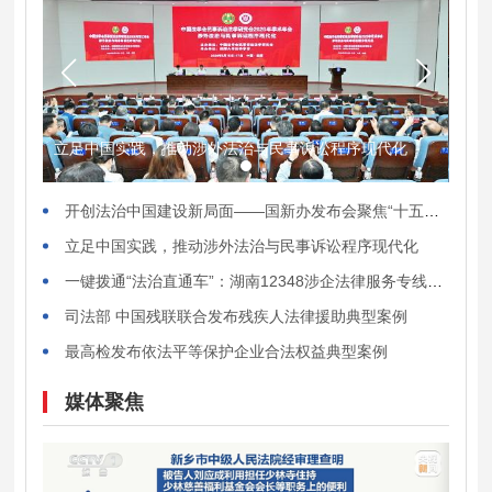
十五
立足中国实践，推动涉外法治与民事诉讼程序现代化
数据
开创法治中国建设新局面——国新办发布会聚焦“十五五”时期推进全面依法治国
立足中国实践，推动涉外法治与民事诉讼程序现代化
一键拨通“法治直通车”：湖南12348涉企法律服务专线正式上线
司法部 中国残联联合发布残疾人法律援助典型案例
最高检发布依法平等保护企业合法权益典型案例
媒体聚焦