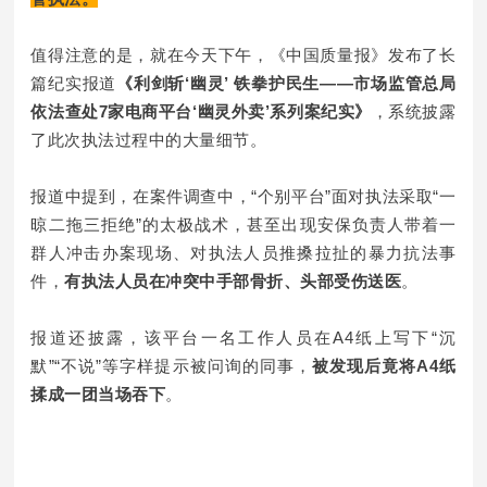
值得注意的是，就在今天下午，《中国质量报》发布了长
篇纪实报道
《利剑斩‘幽灵’ 铁拳护民生——市场监管总局
依法查处7家电商平台‘幽灵外卖’系列案纪实》
，系统披露
了此次执法过程中的大量细节。
报道中提到，在案件调查中，“个别平台”面对执法采取“
一
晾二拖三拒绝
”的太极战术，甚至出现安保负责人带着一
群人冲击办案现场、对执法人员推搡拉扯的暴力抗法事
件，
有执法人员在冲突中手部骨折、头部受伤送医
。
报道还披露，该平台一名工作人员在A4纸上写下“沉
默”“不说”等字样提示被问询的同事，
被发现后竟将A4纸
揉成一团当场吞下
。