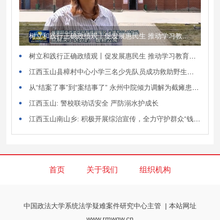
树立和践行正确政绩观丨促发展惠民生 推动学习教育走深走实
树立和践行正确政绩观丨促发展惠民生 推动学习教育走深走实
江西玉山县樟村中心小学三名少先队员成功救助野生保护动物猫头鹰
从“结案了事”到“案结事了” 永州中院倾力调解为截瘫患者追回百万赔偿
江西玉山: 警校联动话安全 严防溺水护成长
江西玉山南山乡: 积极开展综治宣传，全力守护群众“钱袋子”“药瓶子”“脑瓜子”
首页
关于我们
组织机构
中国政法大学系统法学疑难案件研究中心主管 | 本站网址
www.rmwqw.cn