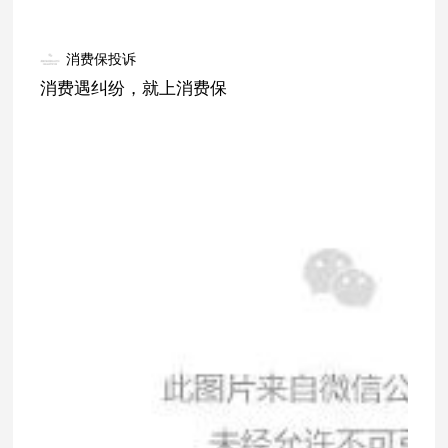
消费保投诉
消费遇纠纷，就上消费保