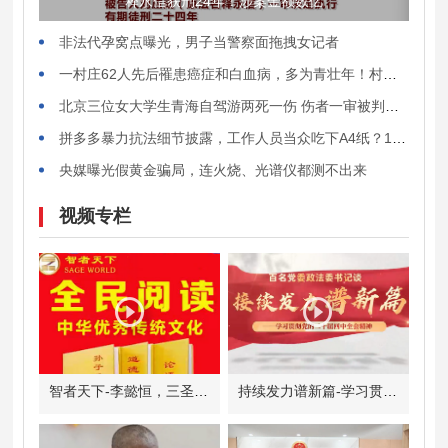
释永信获刑24年！涉案金额数亿
非法代孕窝点曝光，男子当警察面拖拽女记者
一村庄62人先后罹患癌症和白血病，多为青壮年！村民披露详情，当地最新通报
北京三位女大学生青海自驾游两死一伤 伤者一审被判入刑4年
拼多多暴力抗法细节披露，工作人员当众吃下A4纸？15亿罚款能让拼多多改变吗
央媒曝光假黄金骗局，连火烧、光谱仪都测不出来
视频专栏
智者天下-李懿恒，三圣智慧，三个终极版《论语终极版》
持续发力谱新篇-学习贯彻党的二十届四中全会精神