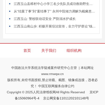
江西玉山县樟村中心小学三名少先队员成功救助野生保护动物猫头鹰
从“结案了事”到“案结事了” 永州中院倾力调解为截瘫患者追回百万赔偿
江西玉山: 警校联动话安全 严防溺水护成长
江西玉山南山乡: 积极开展综治宣传，全力守护群众“钱袋子”“药瓶子”“脑瓜子”
首页
关于我们
组织机构
中国政法大学系统法学疑难案件研究中心主管 | 本站网址
www.rmwqw.cn
版权所有,未经书面授权,禁止转载、截图、镜像或连接，违者必
究！ 中国互联网服务自律公约
Copyright © 2025人民法律维权网All Rights Reserved
京ICP
备15060964号-4
京公网安备11011202101148号