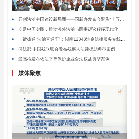
立足中国实践，推动涉外法治与民事诉讼程序现代化
数据
开创法治中国建设新局面——国新办发布会聚焦“十五五”时期推进全面依法治国
立足中国实践，推动涉外法治与民事诉讼程序现代化
一键拨通“法治直通车”：湖南12348涉企法律服务专线正式上线
司法部 中国残联联合发布残疾人法律援助典型案例
最高检发布依法平等保护企业合法权益典型案例
媒体聚焦